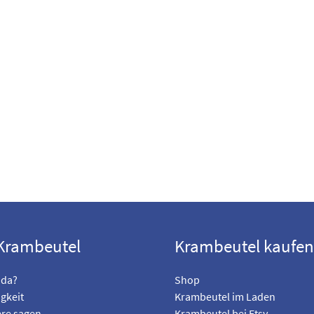
Krambeutel
Krambeutel kaufen
 da?
Shop
gkeit
Krambeutel im Laden
re sagen
Krambeutel bei Etsy