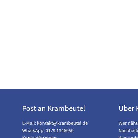
Post an Krambeutel
Über 
E-Mail:
kontakt@krambeutel.de
Wer näht
WhatsApp: 0179 1346050
Nachhalti
Kontaktformular
Was ande