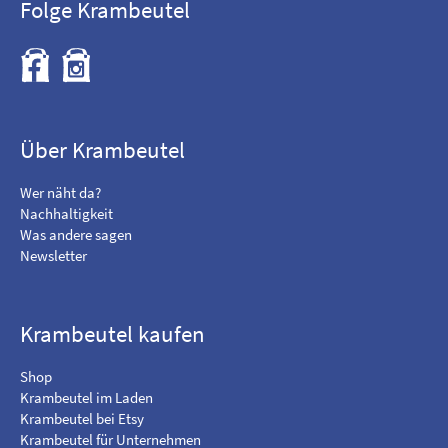
Folge Krambeutel
F
B
i
e
n
s
d
u
m
c
Über Krambeutel
e
h
o
e
Wer näht da?
n
m
Nachhaltigkeit
F
i
Was andere sagen
a
c
Newsletter
c
h
e
a
b
u
o
f
Krambeutel kaufen
o
I
k
n
Shop
s
Krambeutel im Laden
t
Krambeutel bei Etsy
a
Krambeutel für Unternehmen