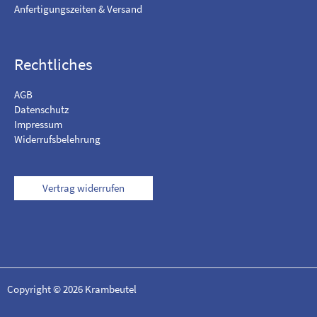
g
Anfertigungszeiten & Versand
r
a
m
Rechtliches
AGB
Datenschutz
Impressum
Widerrufsbelehrung
Vertrag widerrufen
Copyright © 2026 Krambeutel