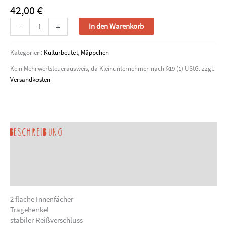
42,00
€
Federmäppchen
-
+
In den Warenkorb
oder
Kulturbeutel
Kategorien:
Kulturbeutel
,
Mäppchen
mit
wilden
Kein Mehrwertsteuerausweis, da Kleinunternehmer nach §19 (1) UStG.
zzgl.
Kreisen
Versandkosten
Menge
Beschreibung
Produktsicherheit
Sonderanfertigung anfragen
2 flache Innenfächer
Tragehenkel
stabiler Reißverschluss