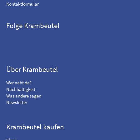
Kontaktformular
Folge Krambeutel
F
B
i
e
n
s
d
u
m
c
Über Krambeutel
e
h
o
e
Wer näht da?
n
m
Nachhaltigkeit
F
i
Was andere sagen
a
c
Newsletter
c
h
e
a
b
u
o
f
Krambeutel kaufen
o
I
k
n