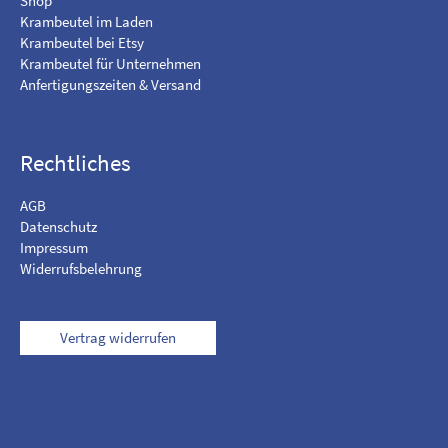
Shop
s
Krambeutel im Laden
t
Krambeutel bei Etsy
a
Krambeutel für Unternehmen
g
Anfertigungszeiten & Versand
r
a
m
Rechtliches
AGB
Datenschutz
Impressum
Widerrufsbelehrung
Vertrag widerrufen