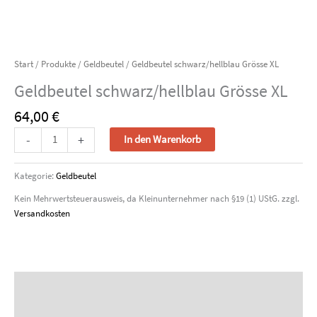
Start
/
Produkte
/
Geldbeutel
/ Geldbeutel schwarz/hellblau Grösse XL
Geldbeutel schwarz/hellblau Grösse XL
64,00
€
Geldbeutel
-
+
In den Warenkorb
schwarz/hellblau
Grösse
Kategorie:
Geldbeutel
XL
Menge
Kein Mehrwertsteuerausweis, da Kleinunternehmer nach §19 (1) UStG.
zzgl.
Versandkosten
Beschreibung