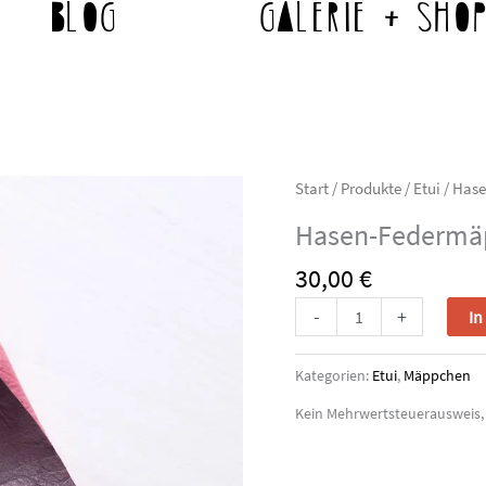
Blog
Galerie + Sho
Start
/
Produkte
/
Etui
/ Has
Hasen-Federmä
30,00
€
Hasen-
-
+
In
Federmäppchen
Menge
Kategorien:
Etui
,
Mäppchen
Kein Mehrwertsteuerausweis,