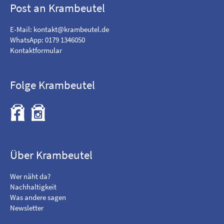
Post an Krambeutel
E-Mail:
kontakt@krambeutel.de
WhatsApp: 0179 1346050
Kontaktformular
Folge Krambeutel
F
B
i
e
n
s
d
u
m
c
Über Krambeutel
e
h
o
e
Wer näht da?
n
m
Nachhaltigkeit
F
i
Was andere sagen
a
c
Newsletter
c
h
e
a