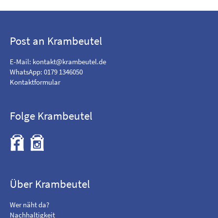
Post an Krambeutel
E-Mail:
kontakt@krambeutel.de
WhatsApp: 0179 1346050
Kontaktformular
Folge Krambeutel
F
B
i
e
n
s
d
u
m
c
Über Krambeutel
e
h
o
e
Wer näht da?
n
m
Nachhaltigkeit