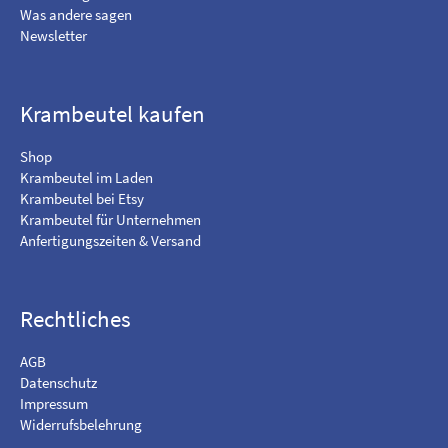
F
i
Was andere sagen
a
c
Newsletter
c
h
e
a
b
u
o
f
Krambeutel kaufen
o
I
k
n
Shop
s
Krambeutel im Laden
t
Krambeutel bei Etsy
a
Krambeutel für Unternehmen
g
Anfertigungszeiten & Versand
r
a
m
Rechtliches
AGB
Datenschutz
Impressum
Widerrufsbelehrung