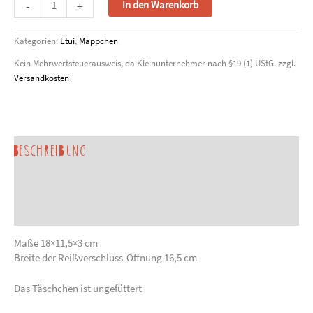
-
+
In den Warenkorb
aus
hellgrauem
Kategorien:
Etui
,
Mäppchen
Lammleder
mit
Kein Mehrwertsteuerausweis, da Kleinunternehmer nach §19 (1) UStG.
zzgl.
Reissverschluss
Versandkosten
Menge
Beschreibung
Produktsicherheit
Sonderanfertigung anfragen
Maße 18×11,5×3 cm
Breite der Reißverschluss-Öffnung 16,5 cm
Das Täschchen ist ungefüttert