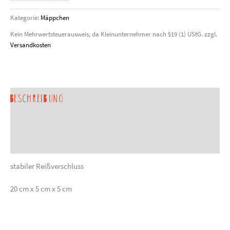
Menge
Kategorie:
Mäppchen
Kein Mehrwertsteuerausweis, da Kleinunternehmer nach §19 (1) UStG.
zzgl.
Versandkosten
Beschreibung
Produktsicherheit
Sonderanfertigung anfragen
stabiler Reißverschluss
20 cm x 5 cm x 5 cm