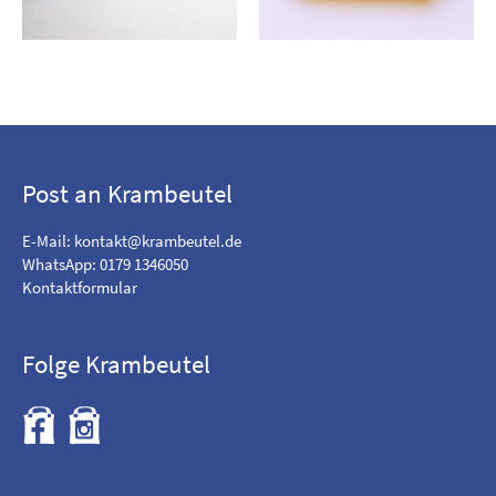
Post an Krambeutel
E-Mail:
kontakt@krambeutel.de
WhatsApp: 0179 1346050
Kontaktformular
Folge Krambeutel
F
B
i
e
n
s
d
u