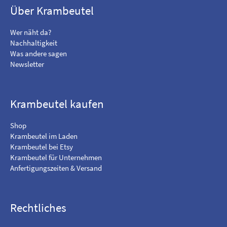
m
c
Über Krambeutel
e
h
o
e
Wer näht da?
n
m
Nachhaltigkeit
F
i
Was andere sagen
a
c
Newsletter
c
h
e
a
b
u
o
f
Krambeutel kaufen
o
I
k
n
Shop
s
Krambeutel im Laden
t
Krambeutel bei Etsy
a
Krambeutel für Unternehmen
g
Anfertigungszeiten & Versand
r
a
m
Rechtliches