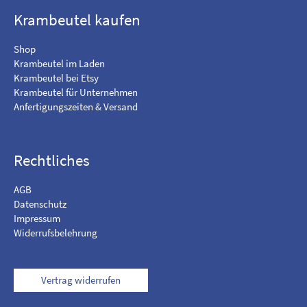
b
u
o
f
Krambeutel kaufen
o
I
k
n
Shop
s
Krambeutel im Laden
t
Krambeutel bei Etsy
a
Krambeutel für Unternehmen
g
Anfertigungszeiten & Versand
r
a
m
Rechtliches
AGB
Datenschutz
Impressum
Widerrufsbelehrung
Vertrag widerrufen