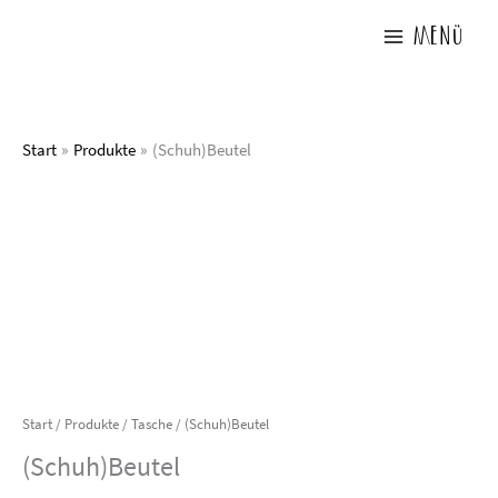
Zum
Inhalt
Menü
springen
Start
Produkte
(Schuh)Beutel
Start
/
Produkte
/
Tasche
/ (Schuh)Beutel
(Schuh)Beutel