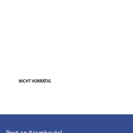
NICHT VORRÄTIG
Post an Krambeutel