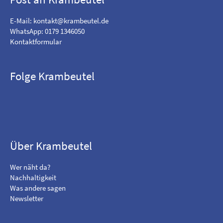
E-Mail:
kontakt@krambeutel.de
WhatsApp: 0179 1346050
Kontaktformular
Folge Krambeutel
F
B
i
e
n
s
d
u
m
c
Über Krambeutel
e
h
o
e
Wer näht da?
n
m
Nachhaltigkeit
F
i
Was andere sagen
a
c
Newsletter
c
h
e
a