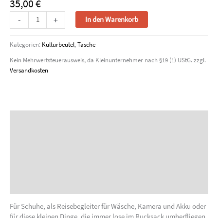
35,00
€
(Schuh)Beutel
-
+
In den Warenkorb
Menge
Kategorien:
Kulturbeutel
,
Tasche
Kein Mehrwertsteuerausweis, da Kleinunternehmer nach §19 (1) UStG.
zzgl.
Versandkosten
Beschreibung
Zusätzliche Informationen
Produktsicherheit
Sonderanfertigung anfragen
Für Schuhe, als Reisebegleiter für Wäsche, Kamera und Akku oder
für diese kleinen Dinge, die immer lose im Rucksack umherfliegen.