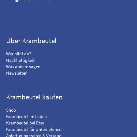
F
B
i
e
n
s
d
u
m
c
Über Krambeutel
e
h
o
e
Wer näht da?
n
m
Nachhaltigkeit
F
i
Was andere sagen
a
c
Newsletter
c
h
e
a
b
u
o
f
Krambeutel kaufen
o
I
k
n
Shop
s
Krambeutel im Laden
t
Krambeutel bei Etsy
a
Krambeutel für Unternehmen
g
Anfertigungszeiten & Versand