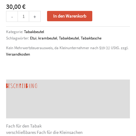
30,00
€
Tabakbeutel,
-
+
In den Warenkorb
grün
gekringelt
Kategorie:
Tabakbeutel
Menge
Schlagwörter:
Etui
,
krambeutel
,
Tabakbeutel
,
Tabaktasche
Kein Mehrwertsteuerausweis, da Kleinunternehmer nach §19 (1) UStG.
zzgl.
Versandkosten
Beschreibung
Produktsicherheit
Sonderanfertigung anfragen
Fach für den Tabak
verschließbares Fach für die Kleinsachen