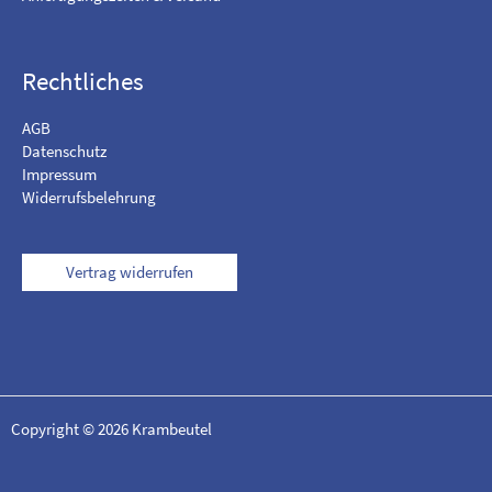
r
a
m
Rechtliches
AGB
Datenschutz
Impressum
Widerrufsbelehrung
Vertrag widerrufen
Copyright © 2026 Krambeutel