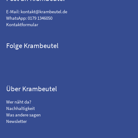
E-Mail:
kontakt@krambeutel.de
WhatsApp: 0179 1346050
Kontaktformular
Folge Krambeutel
F
B
i
e
n
s
d
u
m
c
Über Krambeutel
e
h
o
e
Wer näht da?
n
m
Nachhaltigkeit
F
i
Was andere sagen
a
c
Newsletter
c
h
e
a
b
u