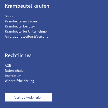
o
f
Krambeutel kaufen
o
I
k
n
Shop
s
Krambeutel im Laden
t
Krambeutel bei Etsy
a
Krambeutel für Unternehmen
g
Anfertigungszeiten & Versand
r
a
m
Rechtliches
AGB
Datenschutz
Impressum
Widerrufsbelehrung
Vertrag widerrufen