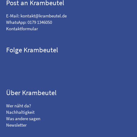
Post an Krambeutel
E-Mail:
kontakt@krambeutel.de
WhatsApp: 0179 1346050
Kontaktformular
Folge Krambeutel
F
B
i
e
n
s
d
u
m
c
Über Krambeutel
e
h
o
e
Wer näht da?
n
m
Nachhaltigkeit
F
i
Was andere sagen
a
c
Newsletter
c
h
e
a