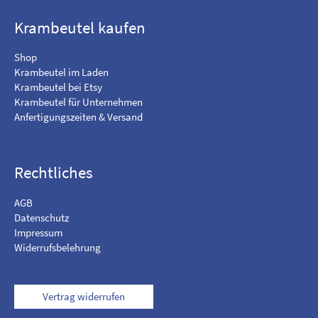
b
u
o
f
Krambeutel kaufen
o
I
k
n
Shop
s
Krambeutel im Laden
t
Krambeutel bei Etsy
a
Krambeutel für Unternehmen
g
Anfertigungszeiten & Versand
r
a
m
Rechtliches
AGB
Datenschutz
Impressum
Widerrufsbelehrung
Vertrag widerrufen