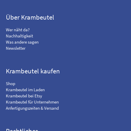
n
s
d
u
m
c
Über Krambeutel
e
h
o
e
Wer näht da?
n
m
Nachhaltigkeit
F
i
Was andere sagen
a
c
Newsletter
c
h
e
a
b
u
o
f
Krambeutel kaufen
o
I
k
n
Shop
s
Krambeutel im Laden
t
Krambeutel bei Etsy
a
Krambeutel für Unternehmen
g
Anfertigungszeiten & Versand
r
a
m
Rechtliches