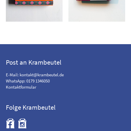
Post an Krambeutel
E-Mail:
kontakt@krambeutel.de
WhatsApp: 0179 1346050
Kontaktformular
Folge Krambeutel
F
B
i
e