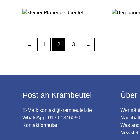
←
1
2
3
→
Post an Krambeutel
Über 
E-Mail:
kontakt@krambeutel.de
Wer näht
WhatsApp: 0179 1346050
Nachhalt
Kontaktformular
Was and
Newslett