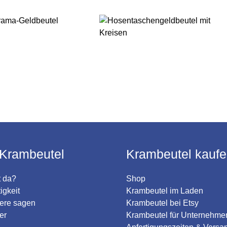
Krambeutel
Krambeutel kauf
 da?
Shop
igkeit
Krambeutel im Laden
ere sagen
Krambeutel bei Etsy
er
Krambeutel für Unternehme