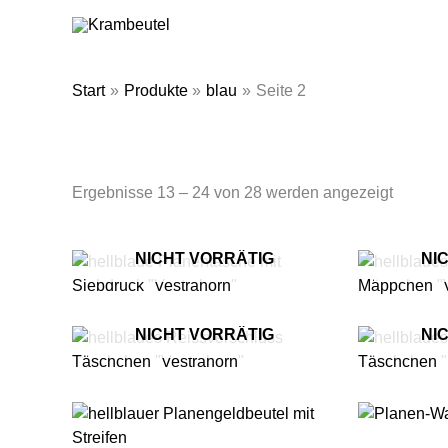
Zum
Inhalt
springen
Start
Produkte
blau
Seite 2
Nach
Ergebnisse 13 – 24 von 28 werden angezeigt
Aktualit
sortiert
NICHT VORRÄTIG
NI
NICHT VORRÄTIG
NI