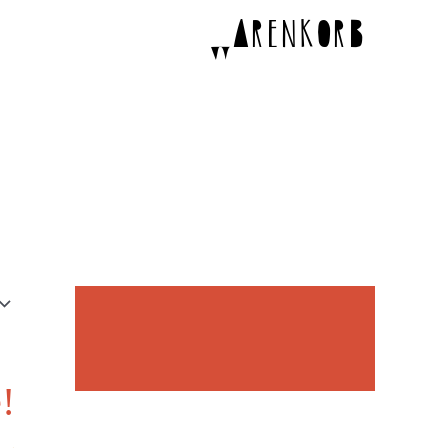
p
Warenkorb
!