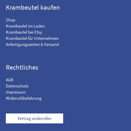
o
f
Krambeutel kaufen
o
I
k
n
Shop
s
Krambeutel im Laden
t
Krambeutel bei Etsy
a
Krambeutel für Unternehmen
g
Anfertigungszeiten & Versand
r
a
m
Rechtliches
AGB
Datenschutz
Impressum
Widerrufsbelehrung
Vertrag widerrufen