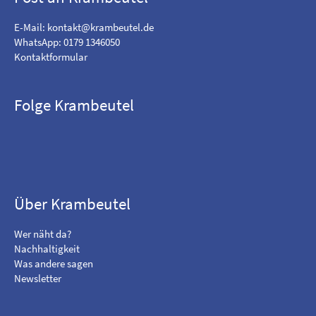
E-Mail:
kontakt@krambeutel.de
WhatsApp: 0179 1346050
Kontaktformular
Folge Krambeutel
F
B
i
e
n
s
d
u
m
c
Über Krambeutel
e
h
o
e
Wer näht da?
n
m
Nachhaltigkeit
F
i
Was andere sagen
a
c
Newsletter
c
h
e
a
b
u