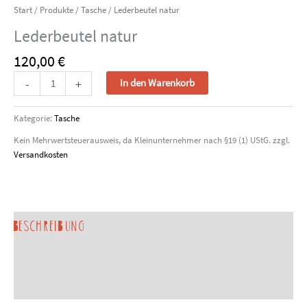
Start
/
Produkte
/
Tasche
/ Lederbeutel natur
Lederbeutel natur
120,00
€
Lederbeutel
-
+
In den Warenkorb
natur
Menge
Kategorie:
Tasche
Kein Mehrwertsteuerausweis, da Kleinunternehmer nach §19 (1) UStG.
zzgl.
Versandkosten
Beschreibung
Produktsicherheit
Sonderanfertigung anfragen