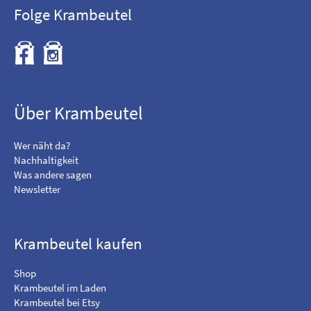
Folge Krambeutel
F
B
i
e
n
s
d
u
m
c
Über Krambeutel
e
h
o
e
Wer näht da?
n
m
Nachhaltigkeit
F
i
Was andere sagen
a
c
Newsletter
c
h
e
a
b
u
o
f
Krambeutel kaufen
o
I
k
n
Shop
s
Krambeutel im Laden
t
Krambeutel bei Etsy
a