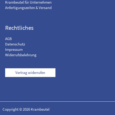
Krambeutel für Unternehmen
g
Anfertigungszeiten & Versand
r
a
m
Rechtliches
AGB
Datenschutz
Impressum
Widerrufsbelehrung
Vertrag widerrufen
Copyright © 2026 Krambeutel