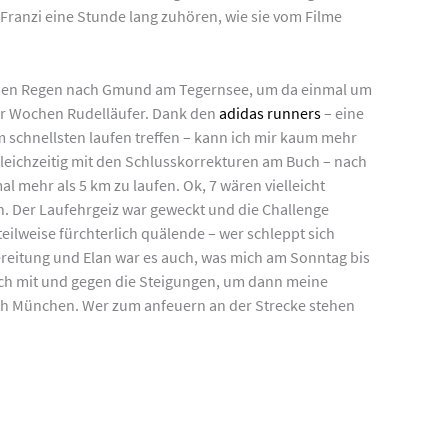
Franzi eine Stunde lang zuhören, wie sie vom Filme
h den Regen nach Gmund am Tegernsee, um da einmal um
aar Wochen Rudelläufer. Dank den
adidas runners
– eine
 schnellsten laufen treffen – kann ich mir kaum mehr
 gleichzeitig mit den Schlusskorrekturen am Buch – nach
l mehr als 5 km zu laufen. Ok, 7 wären vielleicht
en. Der Laufehrgeiz war geweckt und die Challenge
eilweise fürchterlich quälende – wer schleppt sich
rbereitung und Elan war es auch, was mich am Sonntag bis
ich mit und gegen die Steigungen, um dann meine
rch München. Wer zum anfeuern an der Strecke stehen