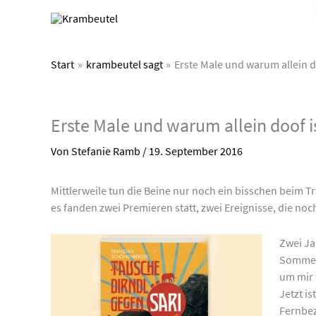
Zum
Inhalt
springen
Start
krambeutel sagt
Erste Male und warum allein do
Erste Male und warum allein doof is
Von
Stefanie Ramb
/
19. September 2016
Mittlerweile tun die Beine nur noch ein bisschen beim 
es fanden zwei Premieren statt, zwei Ereignisse, die no
Zwei J
Sommers
um mir 
Jetzt i
Fernbez