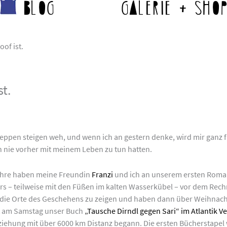
Blog
Galerie + Sho
of ist.
t.
Treppen steigen weh, und wenn ich an gestern denke, wird mir ganz
ch nie vorher mit meinem Leben zu tun hatten.
ahre haben meine Freundin
Franzi
und ich an unserem ersten Roman
 – teilweise mit den Füßen im kalten Wasserkübel – vor dem Rechn
die Orte des Geschehens zu zeigen und haben dann über Weihnachte
st am Samstag unser Buch
„Tausche Dirndl gegen Sari“ im Atlantik Ve
iehung mit über 6000 km Distanz begann. Die ersten Bücherstapel