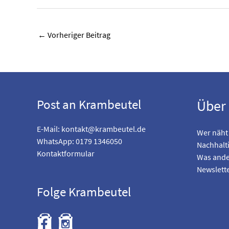
←
Vorheriger Beitrag
Post an Krambeutel
Über
E-Mail:
kontakt@krambeutel.de
Wer näht
WhatsApp: 0179 1346050
Nachhalti
Kontaktformular
Was ande
Newslett
Folge Krambeutel
F
B
i
e