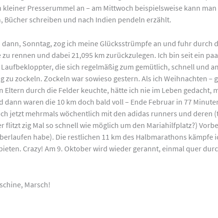
in kleiner Presserummel an – am Mittwoch beispielsweise kann man 
 Bücher schreiben und nach Indien pendeln erzählt.
 dann, Sonntag, zog ich meine Glücksstrümpfe an und fuhr durc
 zu rennen und dabei 21,095 km zurückzulegen. Ich bin seit ein p
Laufbekloppter, die sich regelmäßig zum gemütlich, schnell und am
ang zu zockeln. Zockeln war sowieso gestern. Als ich Weihnachten –
Eltern durch die Felder keuchte, hätte ich nie im Leben gedacht, ma
nd dann waren die 10 km doch bald voll – Ende Februar in 77 Minut
ich jetzt mehrmals wöchentlich mit den adidas runners und deren (t
r flitzt zig Mal so schnell wie möglich um den Mariahilfplatz?) Vo
überlaufen habe). Die restlichen 11 km des Halbmarathons kämpfe 
bieten. Crazy! Am 9. Oktober wird wieder gerannt, einmal quer du
schine, Marsch!