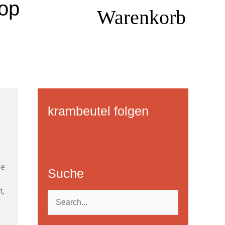
hop
Warenkorb
krambeutel folgen
F
B
i
e
le
n
s
Suche
d
u
t,
S
m
c
.
u
e
h