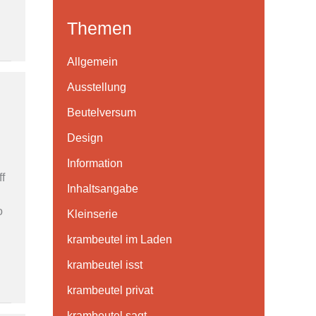
c
o
e
Themen
h
n
m
e
F
i
Allgemein
n
a
c
Ausstellung
n
c
h
Beutelversum
a
e
a
Design
c
b
u
Information
h
o
f
f
:
Inhaltsangabe
o
I
o
k
n
Kleinserie
s
krambeutel im Laden
t
krambeutel isst
a
krambeutel privat
g
krambeutel sagt