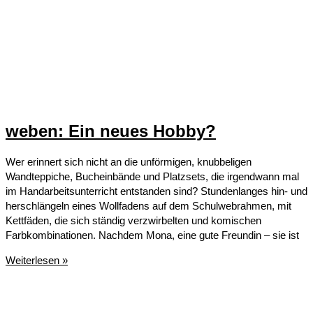
weben: Ein neues Hobby?
Wer erinnert sich nicht an die unförmigen, knubbeligen
Wandteppiche, Bucheinbände und Platzsets, die irgendwann mal
im Handarbeitsunterricht entstanden sind? Stundenlanges hin- und
herschlängeln eines Wollfadens auf dem Schulwebrahmen, mit
Kettfäden, die sich ständig verzwirbelten und komischen
Farbkombinationen. Nachdem Mona, eine gute Freundin – sie ist
weben:
Weiterlesen »
Ein
neues
Hobby?