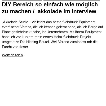
DIY Bereich so einfach wie möglich
zu machen /_akkolade im interview
„Akkolade Studio – vielleicht das beste Siebdruck Equipment
ever“ nennt Verena, die ich kennen gelernt habe, als ich Berge auf
Plane gesiebdruckt habe, ihr Unternehmen. Mit ihrem Equipment
habe ich vor kurzem mein erstes Heim-Siebdruck-Projekt
umgesetzt: Die Hiesing-Beutel. Weil Verena zumindest mir die
Furcht vor dieser
Mein
Weiterlesen »
Ziel
ist
es,
das
Siebdrucken
im
DIY
Bereich
so
einfach