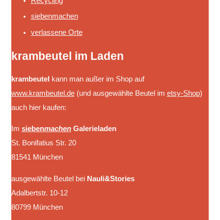
Recycling
siebenmachen
verlassene Orte
krambeutel im Laden
krambeutel
kann man außer im Shop auf
www.krambeutel.de
(und ausgewählte Beutel im
etsy-Shop
)
auch hier kaufen:
Im
sieben
machen
Galerieladen
St. Bonifatius Str. 20
81541 München
ausgewählte Beutel bei
Nauli&Stories
Adalbertstr. 10-12
80799 München