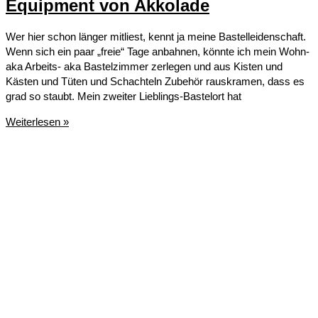
Equipment von Akkolade
Wer hier schon länger mitliest, kennt ja meine Bastelleidenschaft.
Wenn sich ein paar „freie“ Tage anbahnen, könnte ich mein Wohn-
aka Arbeits- aka Bastelzimmer zerlegen und aus Kisten und
Kästen und Tüten und Schachteln Zubehör rauskramen, dass es
grad so staubt. Mein zweiter Lieblings-Bastelort hat
Siebdruck
Weiterlesen »
die
x-
te
/
Easy
dank
dem
Equipment
von
Akkolade