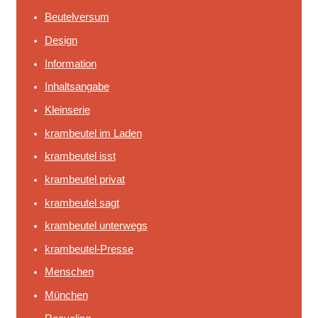
n
Beutelversum
n
Design
a
Information
c
h
Inhaltsangabe
:
Kleinserie
krambeutel im Laden
krambeutel isst
krambeutel privat
krambeutel sagt
krambeutel unterwegs
krambeutel-Presse
Menschen
München