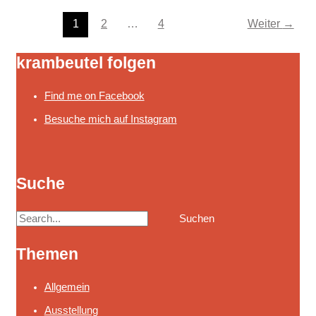
1
2
…
4
Weiter
→
krambeutel folgen
Find me on Facebook
Besuche mich auf Instagram
Suche
S
u
Themen
c
h
Allgemein
e
Ausstellung