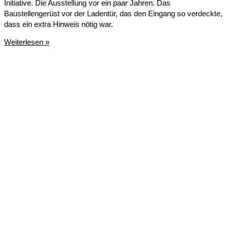
Initiative. Die Ausstellung vor ein paar Jahren. Das
Baustellengerüst vor der Ladentür, das den Eingang so verdeckte,
dass ein extra Hinweis nötig war.
Sackerl
Weiterlesen »
aus
Banner
für
Neuland&gestalten